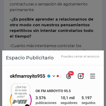
contracturas o sensación de agotamiento
permanente.
-¿Es posible aprender a relacionarnos de
otro modo con nuestros pensamientos
repetitivos sin intentar controlarlos todo
el tiempo?
-Cuanto más intentamos controlar los
pensamientos a través de la supresión -“no
quiero pensar en esto”- menos posibilidades
tenemos de lograrlo. Lo que suele resultar
mejor es focalizarse en tareas con sentido o
en distracciones naturales, involucrarse en
actividades que sean realmente interesantes
para la persona.
-¿Qué papel juega la incertidumbre en
este fenómeno? ¿Por qué a algunas