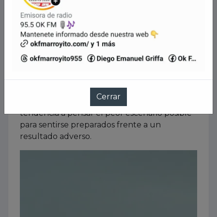
personas les resulta especialmente difícil
tolerarla?
-La intolerancia a la incertidumbre tiene un
rol central en la preocupación excesiva.
Puede expresarse como dificultad para
tolerar los grises, impaciencia, necesidad de
certezas absolutas o chequeos constantes.
Muchas veces combina dos factores: la
necesidad urgente de categorizar todo y la
tendencia a pensar el peor escenario posible
para sentirse preparados frente a un
resultado adverso.