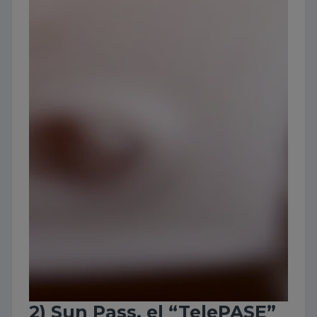
2) Sun Pass, el “TelePASE”