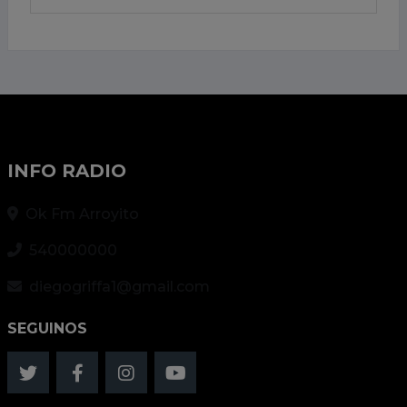
INFO RADIO
Ok Fm Arroyito
540000000
diegogriffa1@gmail.com
SEGUINOS