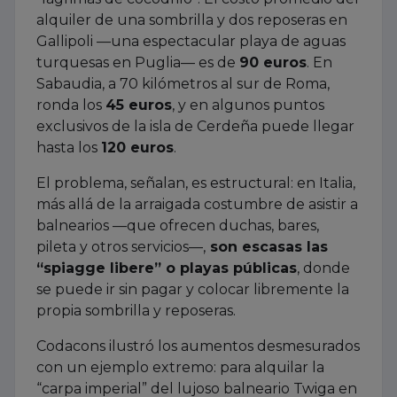
alquiler de una sombrilla y dos reposeras en
Gallipoli —una espectacular playa de aguas
turquesas en Puglia— es de
90 euros
. En
Sabaudia, a 70 kilómetros al sur de Roma,
ronda los
45 euros
, y en algunos puntos
exclusivos de la isla de Cerdeña puede llegar
hasta los
120 euros
.
El problema, señalan, es estructural: en Italia,
más allá de la arraigada costumbre de asistir a
balnearios —que ofrecen duchas, bares,
pileta y otros servicios—,
son escasas las
“spiagge libere” o playas públicas
, donde
se puede ir sin pagar y colocar libremente la
propia sombrilla y reposeras.
Codacons ilustró los aumentos desmesurados
con un ejemplo extremo: para alquilar la
“carpa imperial” del lujoso balneario Twiga en