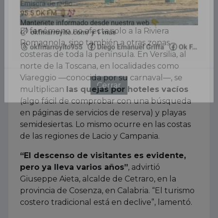
El fenómeno no afecta solo a la Riviera
Romagnola, sino también a otras zonas
costeras de toda la península. En Versilia, al
norte de la Toscana, en localidades como
Viareggio —conocida por su carnaval—, se
multiplican
las quejas por hoteles vacíos
(algo fácil de comprobar con una búsqueda
en páginas de servicios de reserva) y playas
semidesiertas. Lo mismo ocurre en las costas
de las regiones de Lacio y Campania.
“El descenso de visitantes es evidente,
pero ya lleva varios años”
, advirtió
Giuseppe Aieta, alcalde de Cetraro, en la
provincia de Cosenza, en Calabria. “El turismo
costero tradicional está en declive”, lamentó.