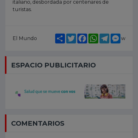
italiano, desbordada por centenares de
turistas.
Share
Twitter
Facebook
WhatsApp
Telegram
Messe
El Mundo
w
ESPACIO PUBLICITARIO
COMENTARIOS