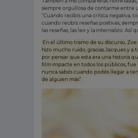
También a mis compañeras nominadas, el
siempre orgullosa de contarme entre us
“Cuando recibís una crítica negativa, t
cuando recibís reseñas positivas, siempr
las reseñas, las leo y la internalizo. A
En el último tramo de su discurso, Zoe
hizo mucho ruido, gracias Jacques y a 
por pensar que esta era una historia q
film impacte en todos los públicos, fu
nunca sabés cuando podés llegar a tener
de alguien más”
.