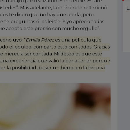
 trabajo que realizaron es increíble. Estaré
L
tedes”. Más adelante, la intérprete reflexionó:
odos te dicen que no hay que leerla, pero
e te preguntas si las leíste. Y yo aprecio todas
sí que acepto este premio con mucho orgullo”.
 concluyó: “
Emilia Pérez
es una película que
todo el equipo, comparto esto con todos. Gracias
ue merecía ser contada. Mi deseo es que este
e una experiencia que valió la pena tener porque
 la posibilidad de ser un héroe en la historia