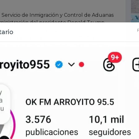
l Servicio de Inmigración y Control de Aduanas
a administración del presidente Donald Trump
orias
a lo largo de 2025.
entrada para los nacionales de ciertos países.
al de viaje para 12 países y restricciones