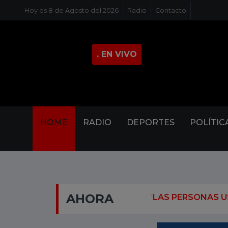
Hoy es 8 de Agosto del 2026
Radio
Contacto
. EN VIVO
HOME
RADIO
DEPORTES
POLÍTIC
AHORA
DO, PSICÓLOGA: “LAS PERSONAS USAN MENOS VOC