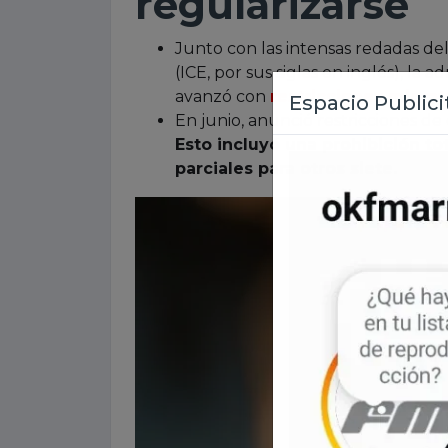
regularizarse
Junto con las intensas redadas de
(ICE, por sus siglas en inglés), l
avanzó con
restricciones migrat
En junio, anunció restricciones de 
Esto incluyó una prohibición tot
parciales para otros siete.