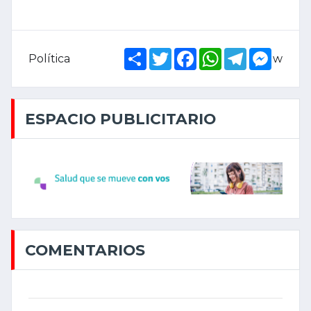
Share
Twitter
Facebook
WhatsApp
Telegram
Messe
Política
w
ESPACIO PUBLICITARIO
COMENTARIOS