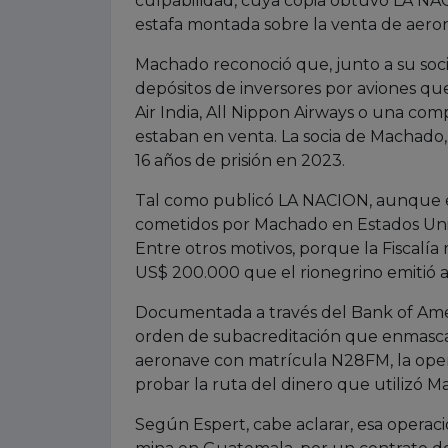
culpabilidad, cuya copia obtuvo LA NA
estafa montada sobre la venta de aeron
Machado reconoció que, junto a su soci
depósitos de inversores por aviones qu
Air India, All Nippon Airways o una co
estaban en venta. La socia de Machado
16 años de prisión en 2023.
Tal como publicó LA NACION, aunque el
cometidos por Machado en Estados Unido
Entre otros motivos, porque la Fiscalí
US$ 200.000 que el rionegrino emitió a
Documentada a través del Bank of Amer
orden de subacreditación que enmascara
aeronave con matrícula N28FM, la opera
probar la ruta del dinero que utilizó M
Según Espert, cabe aclarar, esa operac