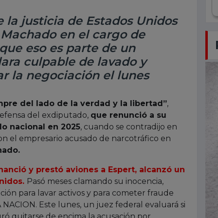
e la justicia de Estados Unidos
e Machado en el cargo de
 que eso es parte de un
lara culpable de lavado y
ar la negociación el lunes
pre del lado de la verdad y la libertad”
,
efensa del exdiputado,
que renunció a su
do nacional en 2025
, cuando se contradijo en
con el empresario acusado de narcotráfico en
hado.
anció y prestó aviones a Espert, alcanzó un
nidos.
Pasó meses clamando su inocencia,
ción para lavar activos y para cometer fraude
A NACION. Este lunes, un juez federal evaluará si
gró quitarse de encima la acusación por