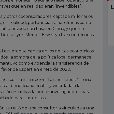
CION, el rionegrino admitió haber operado una
L
aves que en realidad eran “invendibles”.
a y otros coconspiradores, captaba millonarios
e, en realidad, pertenecían a aerolíneas como
mpañía privada con base en China, y que no
, Debra Lynn Mercer-Erwin, ya fue condenada a
 acuerdo se centra en los delitos económicos
s, la sombra de la política local permanece.
a mantuvo como evidencia la transferencia de
 favor de Espert en enero de 2020.
ica con la instrucción “further credit” —una
 al beneficiario final— y vinculada a la
ción es utilizada por los investigadores para
achado para sus delitos.
ión se trató de una consultoría vinculada a una