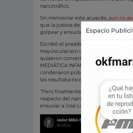
narcotráfico.
Sin mencionar este acuerdo,
aun no av
que la justicia de Estados Unidos declar
golpear y ensuciar a Espert”.
Escribió el presidente sobre Espert: “
mayúsculas son del posteo original] la 
quisieron convertirlo en un criminal
MEDIÁTICA INFAME. Durante semanas 
condenaron públicamente sin pruebas, s
les resultaba incómodo”.
“Pero finalmente, la Justicia de Estad
respecto del narcotráfico del que se ac
ensuciar a José Luis Espert”, marcó.