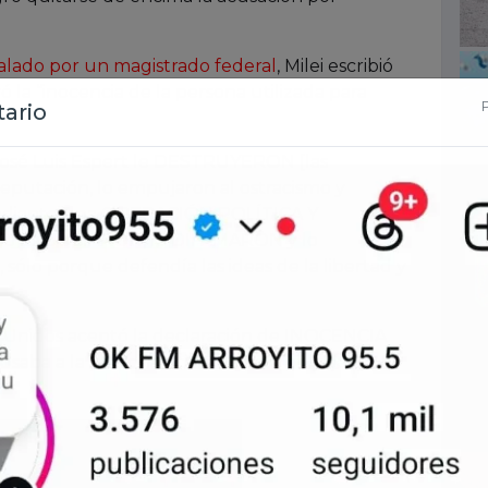
alado por un magistrado federal
, Milei escribió
ó la “inocencia de la persona utilizada para
A José Luis Espert le DESTRUYERON [las
reputación, lo empujaron al ostracismo y
 mediante una OPERACIÓN POLÍTICA Y
lo ENSUCIARON, lo DIFAMARON y lo
ólo porque defendía las ideas de la libertad y
os Unidos aceptó la declaración de INOCENCIA
usaba a la persona utilizada para golpear y