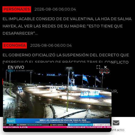
PERSONAJES
2026-08-06 06:00:04
EL IMPLACABLE CONSEJO DE DE VALENTINA, LA HIJA DE SALMA
HAYEK, AL VER LAS REDES DE SU MADRE: “ESTO TIENE QUE
DESAPARECER”...
ECONOMÍA
2026-08-06 06:00:04
EL GOBIERNO OFICIALIZÓ LA SUSPENSIÓN DEL DECRETO QUE
DESREGULÓ EL SERVICIO DE PRÁCTICOS TRAS EL CONFLICTO
⛶
✕
EN VIVO
PORTUARIO...
PERSONAJES
2026-08-06 06:00:04
INVESTIGAN EL REFUGIO PARA PERROS DE LINDA BLAIR,
DESPUÉS DE HABER RECIBIDO VARIAS DENUNCIAS ...
CATEGORIAS
Radio
Inicio
Noticias
Contacto