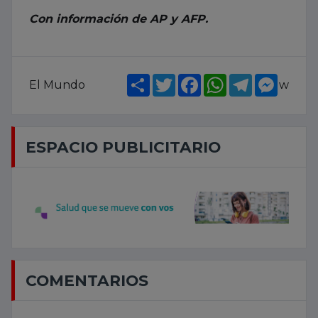
Con información de AP y AFP.
Share
Twitter
Facebook
WhatsApp
Telegram
Messe
El Mundo
w
ESPACIO PUBLICITARIO
COMENTARIOS